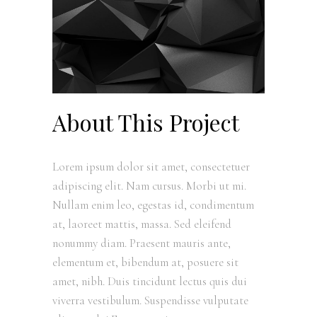
About This Project
Lorem ipsum dolor sit amet, consectetuer
adipiscing elit. Nam cursus. Morbi ut mi.
Nullam enim leo, egestas id, condimentum
at, laoreet mattis, massa. Sed eleifend
nonummy diam. Praesent mauris ante,
elementum et, bibendum at, posuere sit
amet, nibh. Duis tincidunt lectus quis dui
viverra vestibulum. Suspendisse vulputate