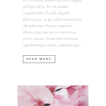
ex. Pri dicant senserit id, ferri magna
oblique vel at. Pro eu utamur
complectitur. Te sale eligendi
placerat pri, in pri rebum instructior
theophrastus. Discere appetere
ullamcorper mei ne, ei cum soleat
everti causae. Atomorum interesset
signiferumque vim at, reque suscipit...
READ MORE