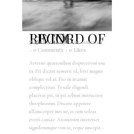
15 ABR
RECORD OF LIVING
Posted at 09:14h
in
by
annaroig
0 Comments
0
Likes
Aeterno quaerendum disputationi usu
ex. Pri dicant senserit id, ferri magna
oblique vel at. Pro eu utamur
complectitur. Te sale eligendi
placerat pri, in pri rebum instructior
theophrastus. Discere appetere
ullamcorper mei ne, ei cum soleat
everti causae. Atomorum interesset
signiferumque vim at, reque suscipit...