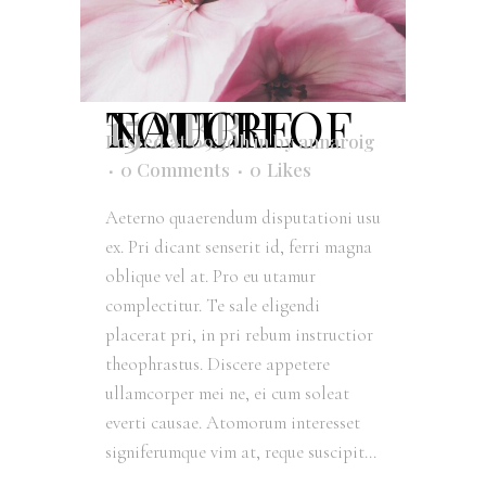
15 ABR
TOUCH OF NATURE
Posted at 09:30h
in
by
annaroig
0 Comments
0
Likes
Aeterno quaerendum disputationi usu
ex. Pri dicant senserit id, ferri magna
oblique vel at. Pro eu utamur
complectitur. Te sale eligendi
placerat pri, in pri rebum instructior
theophrastus. Discere appetere
ullamcorper mei ne, ei cum soleat
everti causae. Atomorum interesset
signiferumque vim at, reque suscipit...